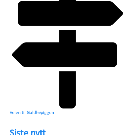
Veien til Galdhøpiggen
Siste nytt